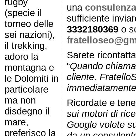
rugby
una
consulenza
(specie il
sufficiente invia
torneo delle
3332180369
o sc
sei nazioni),
fratelloseo@gm
il trekking,
Sarete ricontatta
adoro la
“
Quando chiama 
montagna e
cliente, Fratell
le Dolomiti in
immediatamente
particolare
ma non
Ricordate e tene
disdegno il
sui motori di ric
mare,
Google volete sug
preferisco la
da un consulente