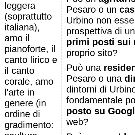
leggera
Pesaro o un
cas
(soprattutto
Urbino non esser
italiana),
prospettiva di u
amo il
primi posti sui 
pianoforte, il
proprio sito?
canto lirico e
Può una
reside
il canto
Pesaro o una
di
corale, amo
dintorni di Urbin
l'arte in
fondamentale po
genere (in
posto su Goog
ordine di
web?
gradimento: