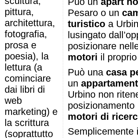
scultura,
Può un
apart ho
pittura,
Pesaro o un
cam
architettura,
turistico
a Urbin
fotografia,
lusingato dall’op
prosa e
posizionare nell
poesia), la
motori
il proprio
lettura (a
Può una
casa p
cominciare
un
appartament
dai libri di
Urbino non ritene
web
posizionamento
marketing) e
motori di ricer
la scrittura
Semplicemente i
(soprattutto