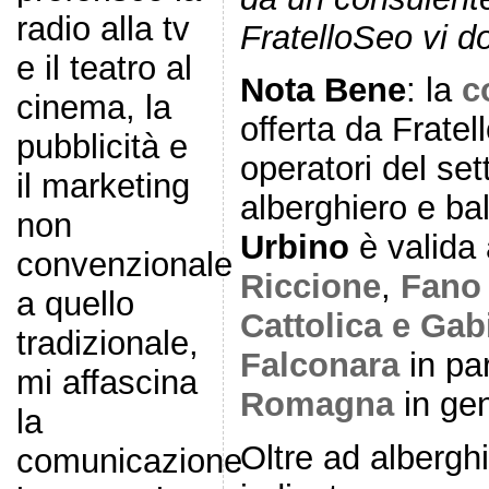
radio alla tv
FratelloSeo vi d
e il teatro al
Nota Bene
: la
c
cinema, la
offerta da Fratell
pubblicità e
operatori del sett
il marketing
alberghiero e ba
non
Urbino
è valida
convenzionale
Riccione
,
Fano 
a quello
Cattolica e Gab
tradizionale,
Falconara
in pa
mi affascina
Romagna
in gen
la
Oltre ad alberghi
comunicazione