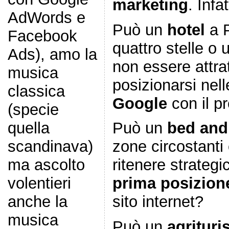
marketing
. Infat
AdWords e
Può un
hotel
a P
Facebook
quattro stelle o
Ads), amo la
non essere attrat
musica
posizionarsi nell
classica
Google
con il p
(specie
quella
Può un
bed and 
scandinava)
zone circostanti
ma ascolto
ritenere strategi
volentieri
prima posizion
anche la
sito internet?
musica
Può un
agritur