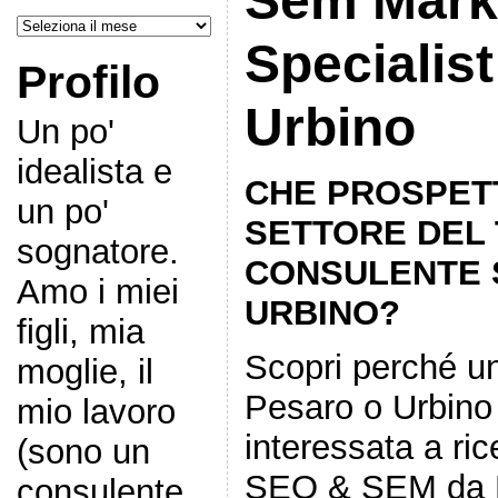
Sem Mark
Archivi
Specialist
Profilo
Urbino
Un po'
idealista e
CHE PROSPETT
un po'
SETTORE DEL 
sognatore.
CONSULENTE 
Amo i miei
URBINO?
figli, mia
Scopri perché una
moglie, il
Pesaro o Urbino
mio lavoro
interessata a ri
(sono un
SEO & SEM da 
consulente