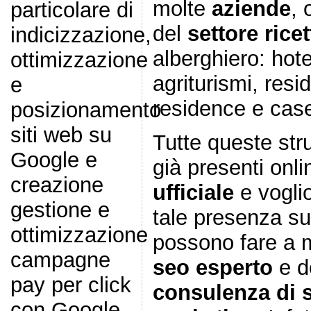
molte
aziende
, 
particolare di
del
settore ricet
indicizzazione,
alberghiero: hot
ottimizzazione
agriturismi, res
e
residence e cas
posizionamento
siti web su
Tutte queste stru
Google e
già presenti onl
creazione
ufficiale
e vogli
gestione e
tale presenza su 
ottimizzazione
possono fare a 
campagne
seo esperto
e d
pay per click
consulenza di 
con Google