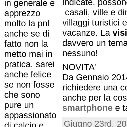
indicate, posson
in generale e
casali, ville e 
apprezzo
villaggi turistici
molto la pnl
vacanze. La
vis
anche se di
davvero un tema 
fatto non la
nessuno!
metto mai in
pratica, sarei
NOVITA’
anche felice
Da Gennaio 2014
se non fosse
richiedere una c
che sono
anche per la cos
pure un
smartphone
e t
appassionato
Giugno 23rd, 20
di calcio e