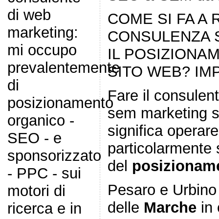
di web
COME SI FA A 
marketing:
CONSULENZA 
mi occupo
IL POSIZIONA
prevalentemente
SITO WEB? IMP
di
Fare il consulen
posizionamento
sem marketing s
organico -
significa operare
SEO - e
particolarmente 
sponsorizzato
del
posizionam
- PPC - sui
Pesaro e Urbino 
motori di
delle
Marche
in 
ricerca e in