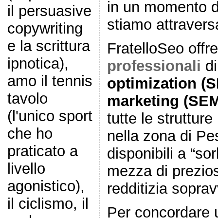
in un momento di
il persuasive
stiamo attravers
copywriting
e la scrittura
FratelloSeo offr
ipnotica),
professionali
d
amo il tennis
optimization (
tavolo
marketing (SEM)
(l'unico sport
tutte le strutture
che ho
nella zona di Pe
praticato a
disponibili a “so
livello
mezza di prezios
agonistico),
redditizia sopra
il ciclismo, il
Per concordare 